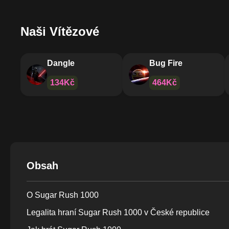
Naši Vítězové
Devil Blade
Dangle
188Kč
134Kč
Obsah
O Sugar Rush 1000
Legalita hraní Sugar Rush 1000 v České republice