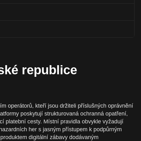
ské republice
ím operátorů, kteří jsou držiteli příslušných oprávnění
atformy poskytují strukturovaná ochranná opatření,
cí platební cesty. Místní pravidla obvykle vyžadují
hazardních her s jasným přístupem k podpůrným
 produktem digitální zábavy dodávaným