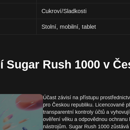
Cukroví/Sladkosti
Stolní, mobilní, tablet
ní Sugar Rush 1000 v Če
Účast závisí na přístupu prostřednictv
pro Českou republiku. Licencované pl
transparentní kontroly účtů a vyhovují
ověření věku a odpovědnou ochranu 
nástrojům. Sugar Rush 1000 zůstává