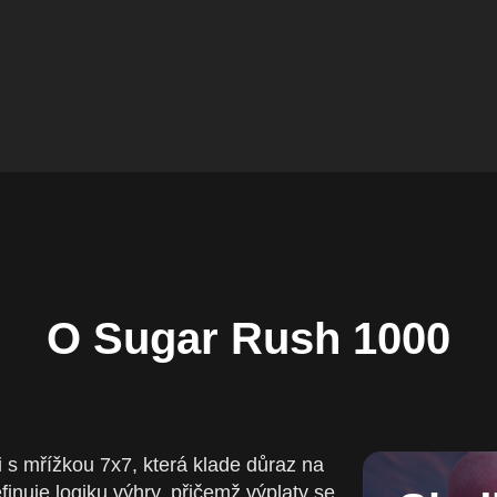
výhry
v České republice
O Sugar Rush 1000
i s mřížkou 7x7, která klade důraz na
finuje logiku výhry, přičemž výplaty se