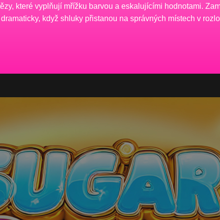
tězy, které vyplňují mřížku barvou a eskalujícími hodnotami. 
 dramaticky, když shluky přistanou na správných místech v rozlo