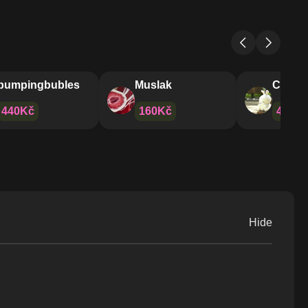
Temperance
pumpingbubles
Musla
72Kč
440Kč
160K
Hide